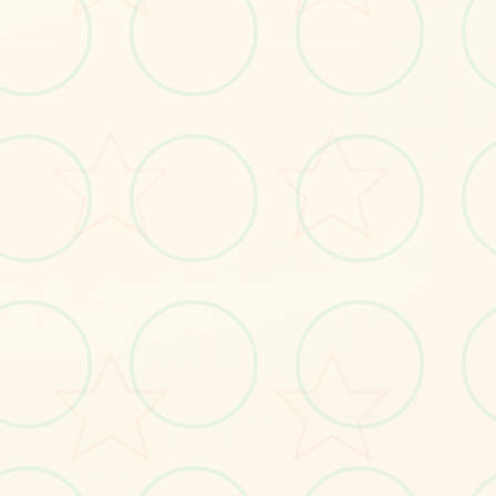
🗂️
画面艺术展