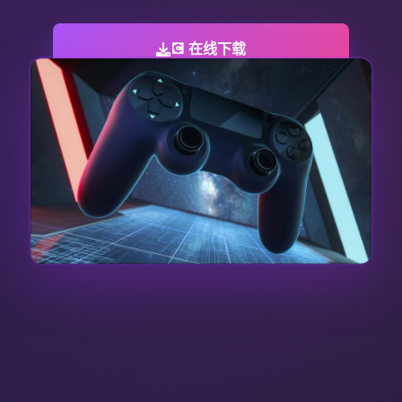
💽 在线下载