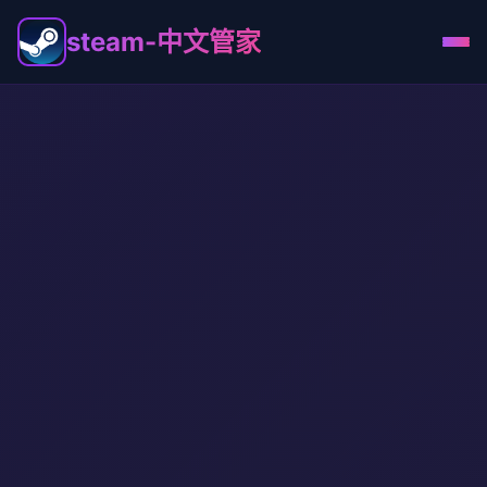
steam-中文管家