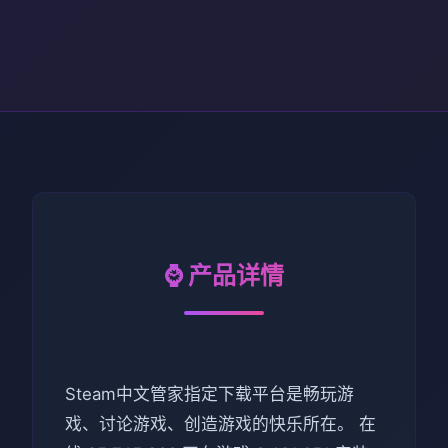
⌚ 产品详情
Steam中文管家指定下载平台是畅玩游
戏、讨论游戏、创造游戏的快乐所在。 在